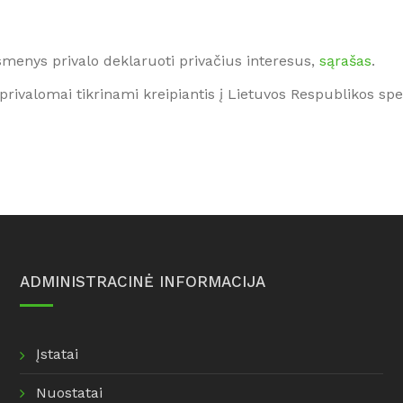
smenys privalo deklaruoti privačius interesus,
sąrašas
.
 privalomai tikrinami kreipiantis į Lietuvos Respublikos sp
ADMINISTRACINĖ INFORMACIJA
Įstatai
Nuostatai