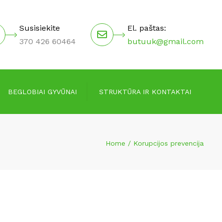
×
Susisiekite
El. paštas:
370 426 60464
butuuk@gmail.com
BEGLOBIAI GYVŪNAI
STRUKTŪRA IR KONTAKTAI
Valdymo struktūra
Home
Korupcijos prevencija
Vadovai
Darbuotojai
Kontaktai