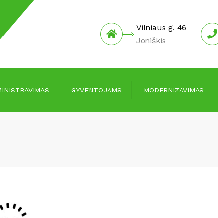
Vilniaus g. 46
Joniškis
INISTRAVIMAS
GYVENTOJAMS
MODERNIZAVIMAS
Įmokos ir mokesčiai
Informacija
Kainos
Investicijų planai
Informacija skolingiems už
Protokolai
paslaugas
Pranešimai apie
Informacija laikantiems
susirinkimus
gyvūnus
Joniškio rajono