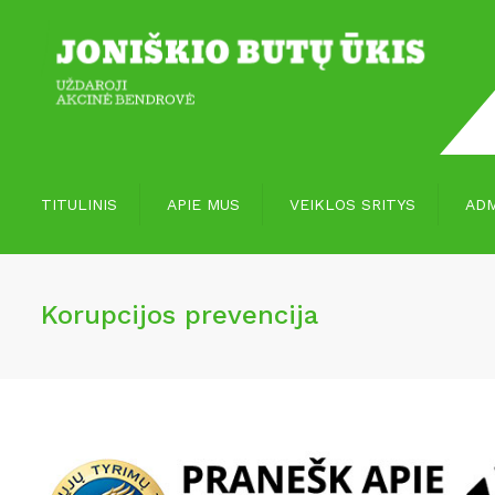
TITULINIS
APIE MUS
VEIKLOS SRITYS
ADM
Vizija, misija
Paslaugos
Korupcijos prevencija
Apie mus
Paslaugų įvertinimas