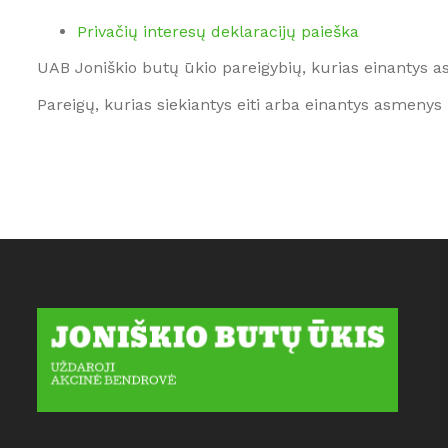
Privačių interesų deklaracijų paieška
UAB Joniškio butų ūkio pareigybių, kurias einantys a
Pareigų, kurias siekiantys eiti arba einantys asmenys