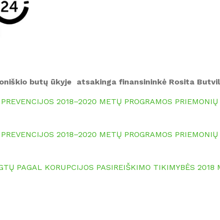
Informacija dėl dujų balionų
savivaldybės renovacijos
pakeitimo
žemėlapis
Informacija šilumos ir
karšto vandens vartotojams
Taisyklės
Joniškio butų ūkyje atsakinga finansininkė Rosita Butvil
PREVENCIJOS 2018–2020 METŲ PROGRAMOS PRIEMONIŲ P
PREVENCIJOS 2018–2020 METŲ PROGRAMOS PRIEMONIŲ P
TŲ PAGAL KORUPCIJOS PASIREIŠKIMO TIKIMYBĖS 2018 M