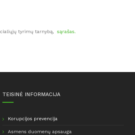
ecialiųjų tyrimų tarnybą,
sąrašas.
TEISINĖ INFORMACIJA
Korupcijos prevencija
Asmens duomenų apsauga