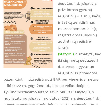
gegužės 1 d. įsigalioja
privalomas gyvūnų
augintinių – šunų, kačių
ir šeškų ženklinimas
mikroschemomis ir jų
registravimas Gyvūnų
augintinių registre
(GAR).
Įstatymu
numatyta, kad
iki šių metų gegužės 1
d. atvestus gyvūnus
augintinius privaloma
paženklinti ir užregistruoti GAR per vienerius metus
– iki 2022 m. gegužės 1 d., bet ne vėliau kaip iki
gyvūno perdavimo kitam savininkui ar laikytojui, o
nuo įstatymo įsigaliojimo datos (2021 m. gegužės 1 d.)
atvestus gyvūnus augintinius – per 4 mėnesius nuo