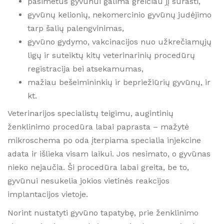
pasimetus gyvūnui galima greičiau jį surasti,
gyvūnų kelionių, nekomercinio gyvūnų judėjimo
tarp šalių palengvinimas,
gyvūno gydymo, vakcinacijos nuo užkrečiamųjų
ligų ir suteiktų kitų veterinarinių procedūrų
registracija bei atsekamumas,
mažiau bešeimininkių ir bepriežiūrių gyvūnų, ir
kt.
Veterinarijos specialistų teigimu, augintinių
ženklinimo procedūra labai paprasta – mažytė
mikroschema po oda įterpiama specialia injekcine
adata ir išlieka visam laikui. Jos nesimato, o gyvūnas
nieko nejaučia. Ši procedūra labai greita, be to,
gyvūnui nesukelia jokios vietinės reakcijos
implantacijos vietoje.
Norint nustatyti gyvūno tapatybę, prie ženklinimo