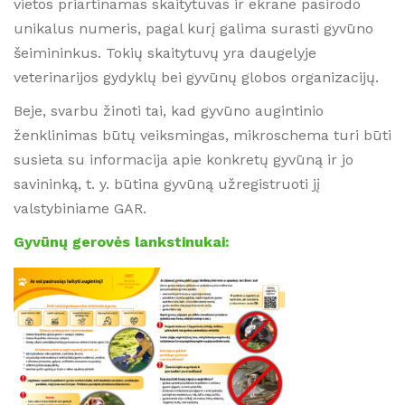
vietos priartinamas skaitytuvas ir ekrane pasirodo
unikalus numeris, pagal kurį galima surasti gyvūno
šeimininkus. Tokių skaitytuvų yra daugelyje
veterinarijos gydyklų bei gyvūnų globos organizacijų.
Beje, svarbu žinoti tai, kad gyvūno augintinio
ženklinimas būtų veiksmingas, mikroschema turi būti
susieta su informacija apie konkretų gyvūną ir jo
savininką, t. y. būtina gyvūną užregistruoti jį
valstybiniame GAR.
Gyvūnų gerovės lankstinukai: