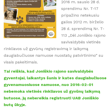
2016 m. sausio 28 d.
sprendimu Nr. T-17
pripažino netekusiu
galios 2012 m. birželio
28 d. sprendimą Nr. T-
113 „Dėl Joniškio rajono
savivaldybės vietinės
rinkliavos už gyvūnų registravimą ir laikymą
daugiabučiuose namuose nuostatų patvirtinimo“ su
visais pakeitimais.
Tai reiškia, kad Joniškio rajono savivaldybės
gyventojai, laikantys šunis ir kates daugiabučiuose
gyvenamuosiuose namuose, nuo 2016-02-01
nebemoka vietinės rinkliavos už gyvūnų laikymą
butuose, jų nebereikia registruoti UAB Joniškio
butų ūkyje.