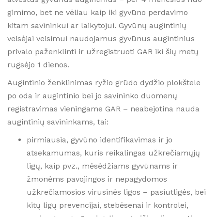
gimimo, bet ne vėliau kaip iki gyvūno perdavimo
kitam savininkui ar laikytojui. Gyvūnų augintinių
veisėjai veisimui naudojamus gyvūnus augintinius
privalo paženklinti ir užregistruoti GAR iki šių metų
rugsėjo 1 dienos.
Augintinio ženklinimas ryžio grūdo dydžio plokštele
po oda ir augintinio bei jo savininko duomenų
registravimas vieningame GAR – neabejotina nauda
augintinių savininkams, tai:
pirmiausia, gyvūno identifikavimas ir jo
atsekamumas, kuris reikalingas užkrečiamųjų
ligų, kaip pvz., mėsėdžiams gyvūnams ir
žmonėms pavojingos ir nepagydomos
užkrečiamosios virusinės ligos – pasiutligės, bei
kitų ligų prevencijai, stebėsenai ir kontrolei,