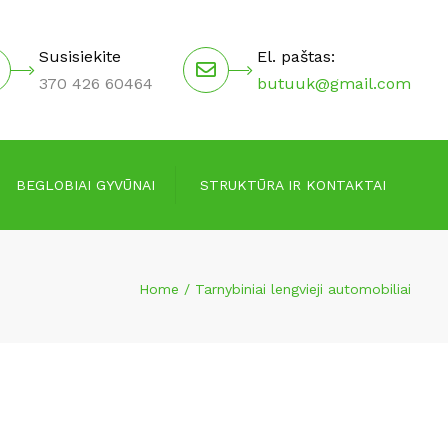
×
Susisiekite
El. paštas:
370 426 60464
butuuk@gmail.com
BEGLOBIAI GYVŪNAI
STRUKTŪRA IR KONTAKTAI
Valdymo struktūra
Home
Tarnybiniai lengvieji automobiliai
Vadovai
Darbuotojai
Kontaktai