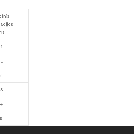
Informacija dėl dujų balionų
savivaldybės renovacijos
pakeitimo
žemėlapis
binis
Informacija šilumos ir
racijos
karšto vandens vartotojams
is
Taisyklės
1
40
8
73
94
6