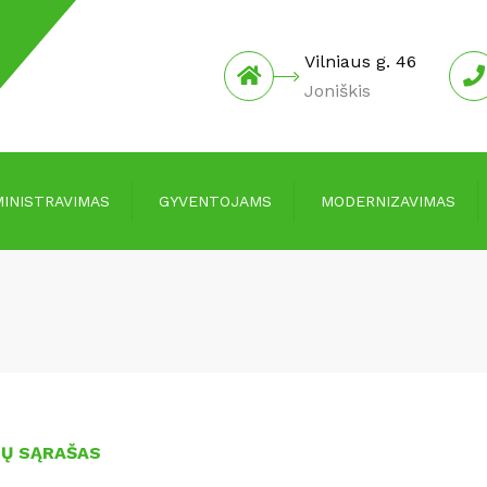
Vilniaus g. 46
Joniškis
INISTRAVIMAS
GYVENTOJAMS
MODERNIZAVIMAS
Įmokos ir mokesčiai
Informacija
Kainos
Investicijų planai
Informacija skolingiems už
Protokolai
paslaugas
Pranešimai apie
Informacija laikantiems
susirinkimus
gyvūnus
IŲ SĄRAŠAS
Joniškio rajono