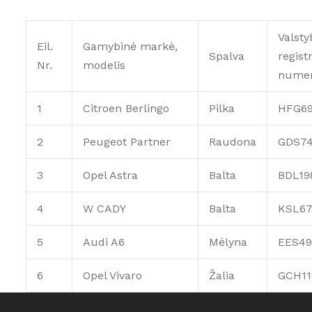
Valsty
Eil.
Gamybinė markė,
Spalva
regist
Nr.
modelis
numer
1
Citroen Berlingo
Pilka
HFG69
2
Peugeot Partner
Raudona
GDS7
3
Opel Astra
Balta
BDL19
4
W CADY
Balta
KSL6
5
Audi A6
Mėlyna
EES4
6
Opel Vivaro
Žalia
GCH11