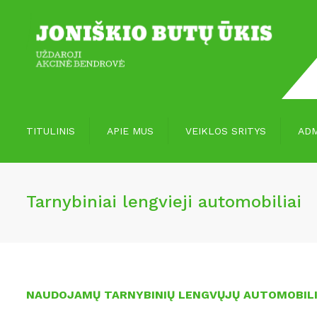
TITULINIS
APIE MUS
VEIKLOS SRITYS
ADM
Vizija, misija
Paslaugos
Tarnybiniai lengvieji automobiliai
Apie mus
Paslaugų įvertinimas
NAUDOJAMŲ TARNYBINIŲ LENGVŲJŲ AUTOMOBIL