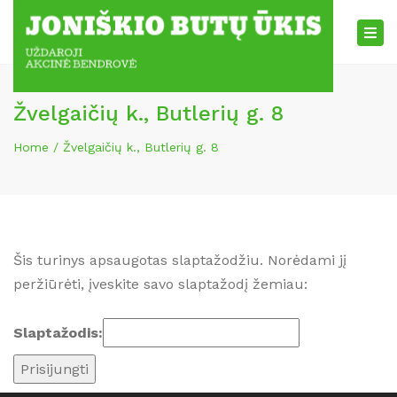
×
Tog
nav
Žvelgaičių k., Butlerių g. 8
Home
Žvelgaičių k., Butlerių g. 8
Šis turinys apsaugotas slaptažodžiu. Norėdami jį
peržiūrėti, įveskite savo slaptažodį žemiau:
Slaptažodis: