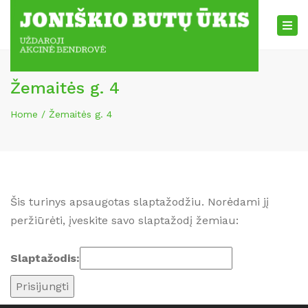
×
Tog
nav
Žemaitės g. 4
Home
Žemaitės g. 4
Šis turinys apsaugotas slaptažodžiu. Norėdami jį
peržiūrėti, įveskite savo slaptažodį žemiau:
Slaptažodis: