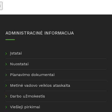
Informacija dėl dujų balionų
savivaldybės renovacijos
pakeitimo
žemėlapis
Informacija šilumos ir
karšto vandens vartotojams
Taisyklės
ADMINISTRACINĖ INFORMACIJA
Įstatai
Nuostatai
Planavimo dokumentai
Metinė vadovo veiklos ataskaita
Darbo užmokestis
Viešieji pirkimai