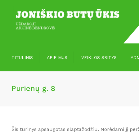
TITULINIS
APIE MUS
VEIKLOS SRITYS
ADM
Vizija, misija
Paslaugos
Purienų g. 8
Apie mus
Paslaugų įvertinimas
Šis turinys apsaugotas slaptažodžiu. Norėdami jį perž