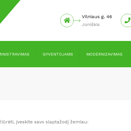
Vilniaus g. 46
Joniškis
INISTRAVIMAS
GYVENTOJAMS
MODERNIZAVIMAS
Įmokos ir mokesčiai
Informacija
Kainos
Investicijų planai
Informacija skolingiems už
Protokolai
paslaugas
Pranešimai apie
Informacija laikantiems
susirinkimus
gyvūnus
iūrėti, įveskite savo slaptažodį žemiau:
Joniškio rajono