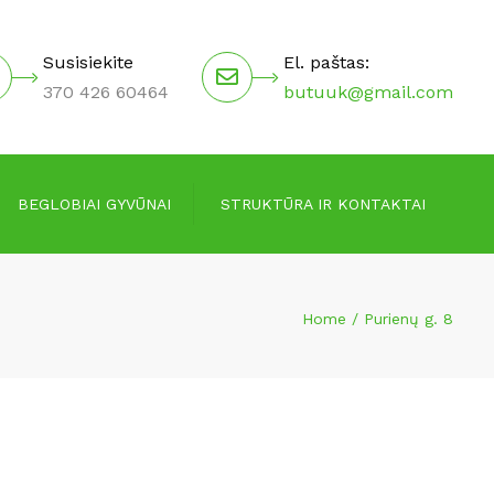
×
Susisiekite
El. paštas:
370 426 60464
butuuk@gmail.com
BEGLOBIAI GYVŪNAI
STRUKTŪRA IR KONTAKTAI
Valdymo struktūra
Home
Purienų g. 8
Vadovai
Darbuotojai
Kontaktai