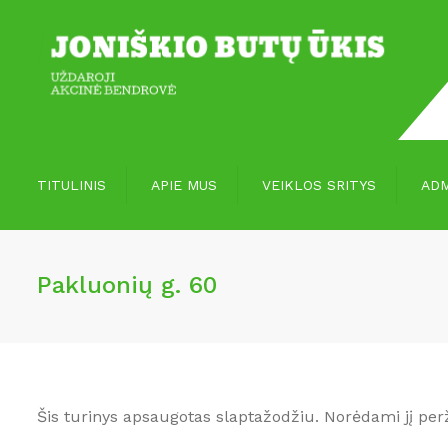
TITULINIS
APIE MUS
VEIKLOS SRITYS
ADM
Vizija, misija
Paslaugos
Pakluonių g. 60
Apie mus
Paslaugų įvertinimas
Šis turinys apsaugotas slaptažodžiu. Norėdami jį perž