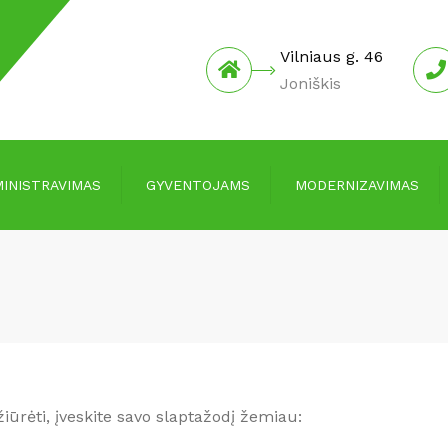
Vilniaus g. 46
Joniškis
INISTRAVIMAS
GYVENTOJAMS
MODERNIZAVIMAS
Įmokos ir mokesčiai
Informacija
Kainos
Investicijų planai
Informacija skolingiems už
Protokolai
paslaugas
Pranešimai apie
Informacija laikantiems
susirinkimus
gyvūnus
iūrėti, įveskite savo slaptažodį žemiau:
Joniškio rajono