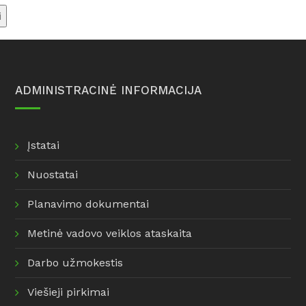
Informacija dėl dujų balionų
savivaldybės renovacijos
pakeitimo
žemėlapis
Informacija šilumos ir
karšto vandens vartotojams
Taisyklės
ADMINISTRACINĖ INFORMACIJA
Įstatai
Nuostatai
Planavimo dokumentai
Metinė vadovo veiklos ataskaita
Darbo užmokestis
Viešieji pirkimai