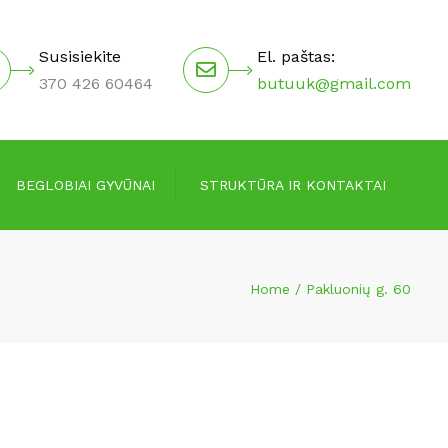
×
Susisiekite
El. paštas:
370 426 60464
butuuk@gmail.com
BEGLOBIAI GYVŪNAI
STRUKTŪRA IR KONTAKTAI
Valdymo struktūra
Home
Pakluonių g. 60
Vadovai
Darbuotojai
Kontaktai