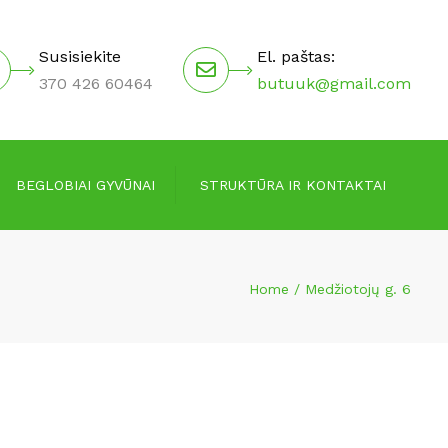
×
Susisiekite
El. paštas:
370 426 60464
butuuk@gmail.com
BEGLOBIAI GYVŪNAI
STRUKTŪRA IR KONTAKTAI
Valdymo struktūra
Home
Medžiotojų g. 6
Vadovai
Darbuotojai
Kontaktai