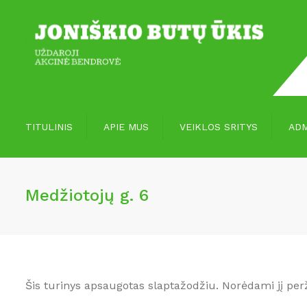
TITULINIS
APIE MUS
VEIKLOS SRITYS
ADM
Vizija, misija
Paslaugos
Medžiotojų g. 6
Apie mus
Paslaugų įvertinimas
Šis turinys apsaugotas slaptažodžiu. Norėdami jį perž