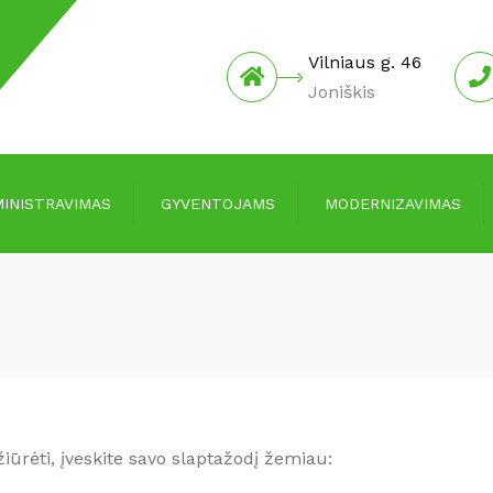
Vilniaus g. 46
Joniškis
INISTRAVIMAS
GYVENTOJAMS
MODERNIZAVIMAS
Įmokos ir mokesčiai
Informacija
Kainos
Investicijų planai
Informacija skolingiems už
Protokolai
paslaugas
Pranešimai apie
Informacija laikantiems
susirinkimus
gyvūnus
iūrėti, įveskite savo slaptažodį žemiau:
Joniškio rajono