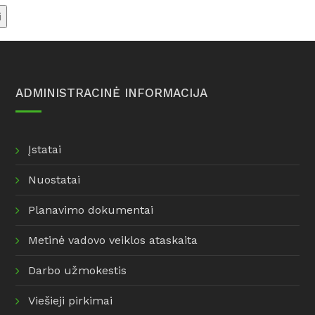
Informacija dėl dujų balionų
savivaldybės renovacijos
pakeitimo
žemėlapis
Informacija šilumos ir
karšto vandens vartotojams
Taisyklės
ADMINISTRACINĖ INFORMACIJA
Įstatai
Nuostatai
Planavimo dokumentai
Metinė vadovo veiklos ataskaita
Darbo užmokestis
Viešieji pirkimai