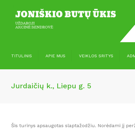
TITULINIS
APIE MUS
VEIKLOS SRITYS
ADM
Vizija, misija
Paslaugos
Jurdaičių k., Liepu g. 5
Apie mus
Paslaugų įvertinimas
Šis turinys apsaugotas slaptažodžiu. Norėdami jį perž