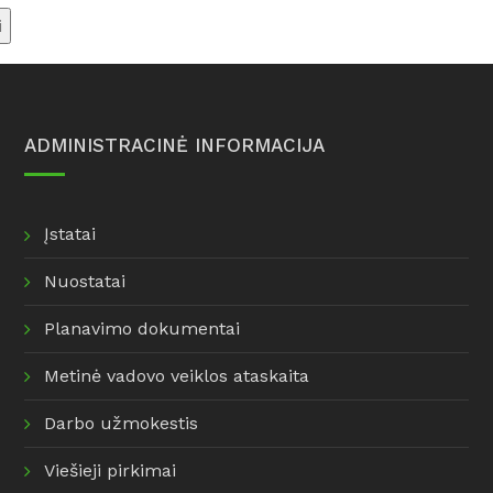
Informacija dėl dujų balionų
savivaldybės renovacijos
pakeitimo
žemėlapis
Informacija šilumos ir
karšto vandens vartotojams
Taisyklės
ADMINISTRACINĖ INFORMACIJA
Įstatai
Nuostatai
Planavimo dokumentai
Metinė vadovo veiklos ataskaita
Darbo užmokestis
Viešieji pirkimai