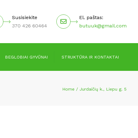
×
Susisiekite
El. paštas:
370 426 60464
butuuk@gmail.com
BEGLOBIAI GYVŪNAI
STRUKTŪRA IR KONTAKTAI
Valdymo struktūra
Home
Jurdaičių k., Liepu g. 5
Vadovai
Darbuotojai
Kontaktai