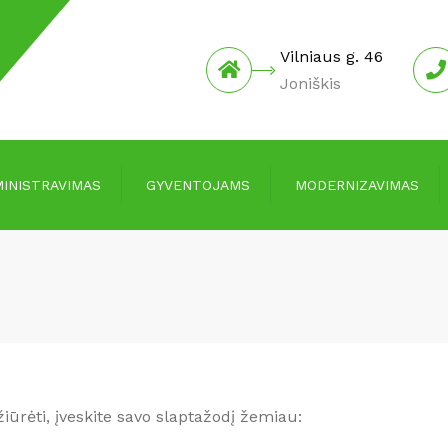
Vilniaus g. 46
Joniškis
INISTRAVIMAS
GYVENTOJAMS
MODERNIZAVIMAS
Įmokos ir mokesčiai
Informacija
Kainos
Investicijų planai
Informacija skolingiems už
Protokolai
paslaugas
Pranešimai apie
Informacija laikantiems
susirinkimus
gyvūnus
iūrėti, įveskite savo slaptažodį žemiau:
Joniškio rajono