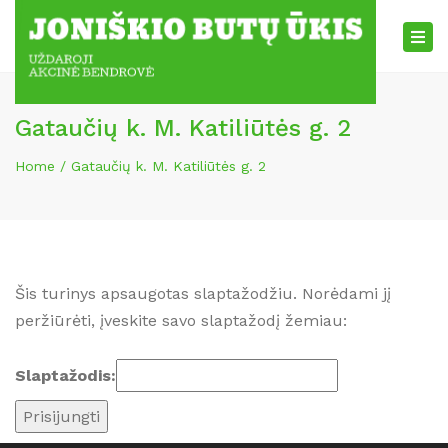
×
Tog
nav
Gataučių k. M. Katiliūtės g. 2
Home
Gataučių k. M. Katiliūtės g. 2
Šis turinys apsaugotas slaptažodžiu. Norėdami jį
peržiūrėti, įveskite savo slaptažodį žemiau:
Slaptažodis: