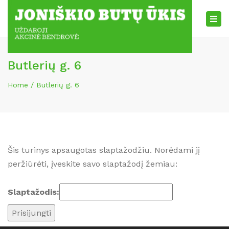
×
Tog
nav
Butlerių g. 6
Home
Butlerių g. 6
Šis turinys apsaugotas slaptažodžiu. Norėdami jį
peržiūrėti, įveskite savo slaptažodį žemiau:
Slaptažodis: