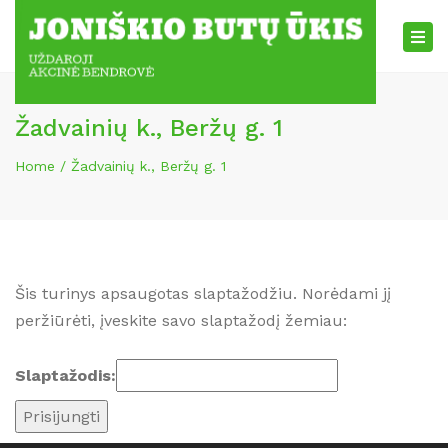
×
Tog
nav
Žadvainių k., Beržų g. 1
Home
Žadvainių k., Beržų g. 1
Šis turinys apsaugotas slaptažodžiu. Norėdami jį
peržiūrėti, įveskite savo slaptažodį žemiau:
Slaptažodis: