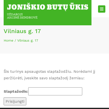
×
Tog
nav
Vilniaus g. 17
Home
Vilniaus g. 17
Šis turinys apsaugotas slaptažodžiu. Norėdami jį
peržiūrėti, įveskite savo slaptažodį žemiau:
Slaptažodis: