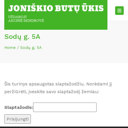
×
Tog
nav
Sodų g. 5A
Home
Sodų g. 5A
Šis turinys apsaugotas slaptažodžiu. Norėdami jį
peržiūrėti, įveskite savo slaptažodį žemiau:
Slaptažodis: