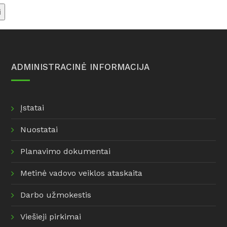
Informacija dėl dujų balionų
savivaldybės renovacijos
pakeitimo
žemėlapis
Informacija šilumos ir
karšto vandens vartotojams
Taisyklės
ADMINISTRACINĖ INFORMACIJA
Įstatai
Nuostatai
Planavimo dokumentai
Metinė vadovo veiklos ataskaita
Darbo užmokestis
Viešieji pirkimai