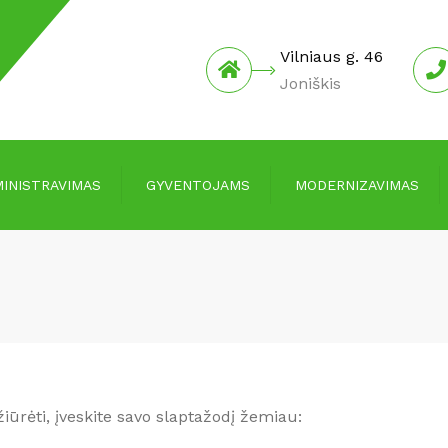
Vilniaus g. 46
Joniškis
INISTRAVIMAS
GYVENTOJAMS
MODERNIZAVIMAS
Įmokos ir mokesčiai
Informacija
Kainos
Investicijų planai
Informacija skolingiems už
Protokolai
paslaugas
Pranešimai apie
Informacija laikantiems
susirinkimus
gyvūnus
iūrėti, įveskite savo slaptažodį žemiau:
Joniškio rajono