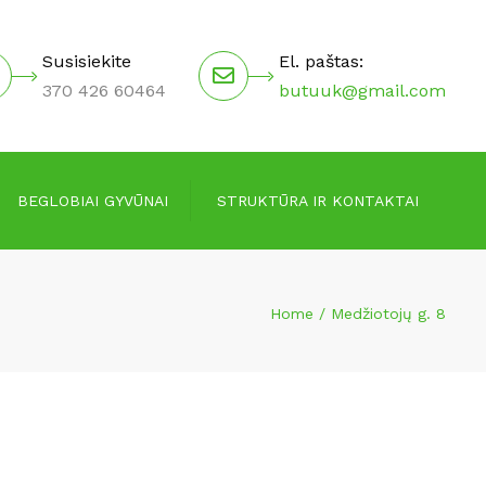
×
Susisiekite
El. paštas:
370 426 60464
butuuk@gmail.com
BEGLOBIAI GYVŪNAI
STRUKTŪRA IR KONTAKTAI
Valdymo struktūra
Home
Medžiotojų g. 8
Vadovai
Darbuotojai
Kontaktai