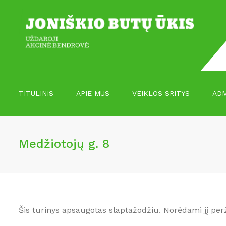
TITULINIS
APIE MUS
VEIKLOS SRITYS
ADM
Vizija, misija
Paslaugos
Medžiotojų g. 8
Apie mus
Paslaugų įvertinimas
Šis turinys apsaugotas slaptažodžiu. Norėdami jį perž