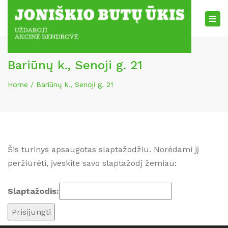
×
Tog
nav
Bariūnų k., Senoji g. 21
Home
Bariūnų k., Senoji g. 21
Šis turinys apsaugotas slaptažodžiu. Norėdami jį
peržiūrėti, įveskite savo slaptažodį žemiau:
Slaptažodis: